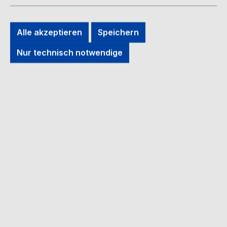
Alle akzeptieren
Speichern
Nur technisch notwendige
Regulärer Preis:
12,90 €
Inhalt:
1
Preise inkl. MwSt. zzgl. Versandkosten
auswählen
Größe