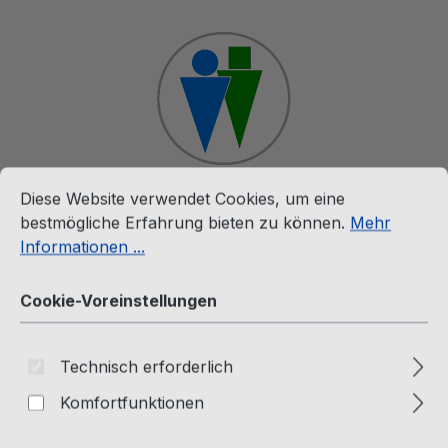
Zum Hauptinhalt springen
Cookie-Voreinstellungen
Diese Website verwendet Cookies, um eine bestmögliche E
Diese Website verwendet Cookies, um eine
Ware
bestmögliche Erfahrung bieten zu können.
Mehr
Informationen ...
Fan Artikel
Cookie-Voreinstellungen
The Twins Polo Shirt
Technisch erforderlich
Passion Factory Webshop
Komfortfunktionen
Bildergalerie überspringen