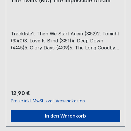
The Twins (MC) The Impossible Dream
Trackliste1. Then We Start Again (3:52)2. Tonight
(3:40)3. Love Is Blind (3:51)4. Deep Down
(4:45)5. Glory Days (4:09)6. The Long Goodbye
(5:38)7. An Impossible Dream (6:02)8. Touch Of
Heaven (4:20)9. I Died For You (4:59)10. On The
Other Side (4:20)11. Inside Out (5:01)12. Afterlife
(4:58)Absolute Rarität, nur wenige Exemplare
vorhanden!Artikelzustand: Hervorragend, wie
druckfrisch
Regulärer Preis:
12,90 €
Preise inkl. MwSt. zzgl. Versandkosten
In den Warenkorb