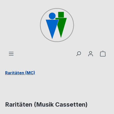
Zum Hauptinhalt springen
Ware
Raritäten (MC)
Raritäten (Musik Cassetten)