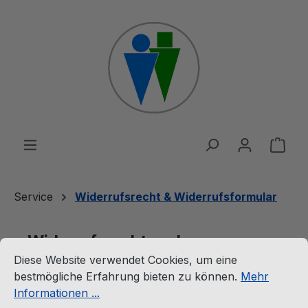
Zum Hauptinhalt springen
Ware
Service
Widerrufsrecht & Widerrufsformular
Widerrufsrecht und
Cookie-Voreinstellungen
Diese Website verwendet Cookies, um eine bestmögliche E
Diese Website verwendet Cookies, um eine
Widerrufsformular
bestmögliche Erfahrung bieten zu können.
Mehr
Informationen ...