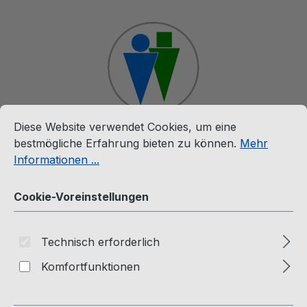
Zum Hauptinhalt springen
Cookie-Voreinstellungen
Diese Website verwendet Cookies, um eine bestmögliche E
Diese Website verwendet Cookies, um eine
Ware
bestmögliche Erfahrung bieten zu können.
Mehr
Informationen ...
Service
Lieferzeiten und Versandkosten
Cookie-Voreinstellungen
Lieferzeiten und Versandkosten
Technisch erforderlich
Komfortfunktionen
Wir versenden innerhalb Deutschlands, in der