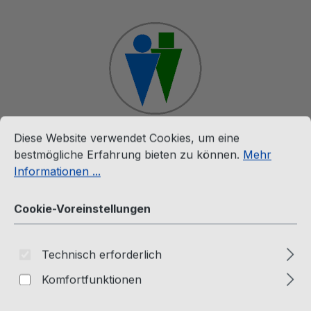
Zum Hauptinhalt springen
Cookie-Voreinstellungen
Diese Website verwendet Cookies, um eine bestmögliche E
Diese Website verwendet Cookies, um eine
Ware
bestmögliche Erfahrung bieten zu können.
Mehr
Informationen ...
Downloads
Cookie-Voreinstellungen
Singles Collection (Doppel CD
Technisch erforderlich
- Download Version)
Komfortfunktionen
Passion Factory Webshop