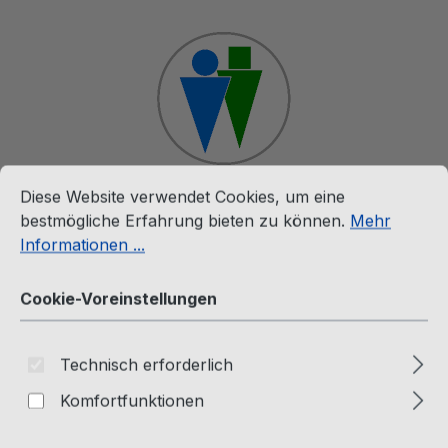
Zum Hauptinhalt springen
Cookie-Voreinstellungen
Diese Website verwendet Cookies, um eine bestmögliche E
Diese Website verwendet Cookies, um eine
Ware
bestmögliche Erfahrung bieten zu können.
Mehr
Informationen ...
Raritäten (12")
Cookie-Voreinstellungen
The Twins (12" Maxi Single)
Technisch erforderlich
Face To Face - Heart To Heart
Komfortfunktionen
- Italo Disco Mix