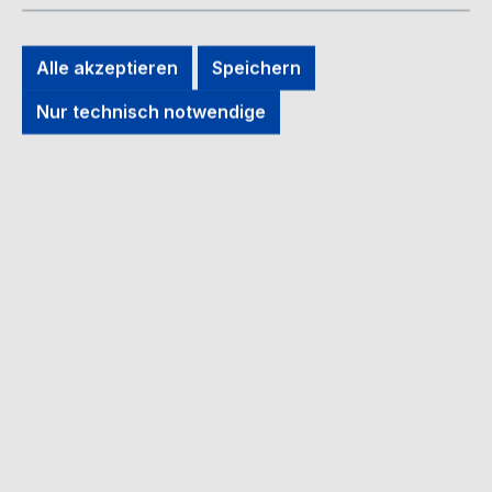
Ohne Angabe
Alle akzeptieren
Speichern
Bildergalerie überspringen
Nur technisch notwendige
Regulärer Preis:
19,90 €
Preise inkl. MwSt. zzgl. Versandkosten