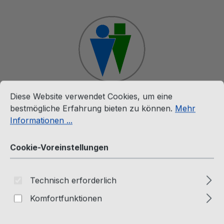
Zum Hauptinhalt springen
Cookie-Voreinstellungen
Diese Website verwendet Cookies, um eine bestmögliche E
Diese Website verwendet Cookies, um eine
Ware
bestmögliche Erfahrung bieten zu können.
Mehr
Informationen ...
CD & LP
Cookie-Voreinstellungen
The Twins (CD) Until The End
Technisch erforderlich
Of Time
Komfortfunktionen
Passion Factory Records