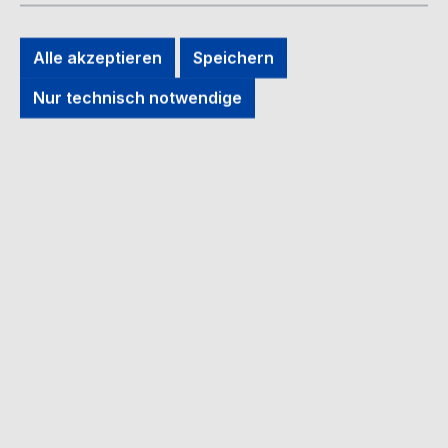
Bildergalerie überspringen
Alle akzeptieren
Speichern
Nur technisch notwendige
Regulärer Preis:
11,90 €
Preise inkl. MwSt. zzgl. Versandkosten